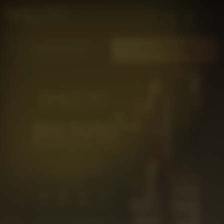
Cari
Troli
Login
Navigation
→
→
LOGIN DHLTOTO
DAFTAR SEKARANG
Buying Tool