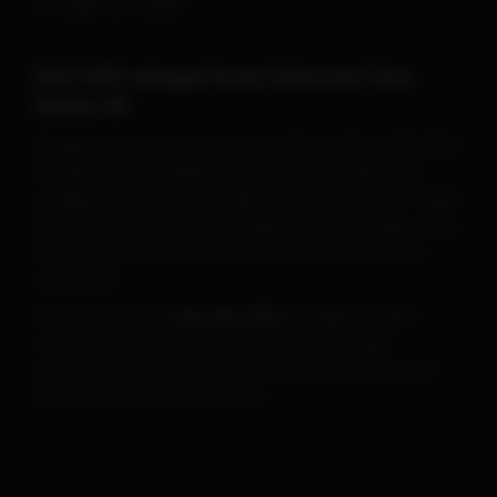
berbagai perangkat.
DHLTOTO sebagai Pusat Informasi Toto
Macau 4D
Dengan konsep komunitas yang lebih modern, DHLTOTO
menghadirkan pengalaman akses yang praktis bagi
pengguna yang ingin mengikuti informasi seputar Togel
dan Toto Macau 4D. Semua bagian dirancang agar tetap
sederhana, cepat dipahami, dan nyaman digunakan
setiap saat.
Melalui satu akses
link DHLTOTO
, pengguna dapat
menemukan informasi komunitas dan berbagai
pembaruan Toto Macau 4D dalam halaman yang lebih
rapi, responsif, dan terstruktur.