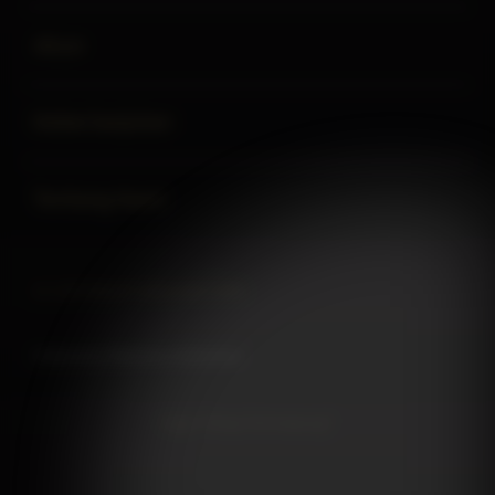
Buka
Akun
Buka
Keberlanjutan
Buka
Tentang Kami
© COPYRIGHT 2026
DHLTOTO
.
Indonesia/Bahasa Indonesia
Ingin Tetap Terhubung?