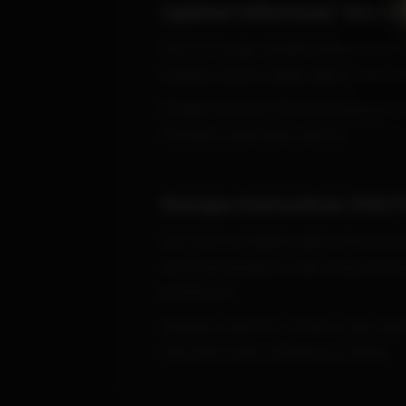
Update Informasi Toto 
DHLTOTO juga menjadi tempat untuk me
disajikan secara ringkas agar mudah d
Dengan susunan informasi yang jelas,
membaca yang tetap nyaman.
Kenapa Komunitas DHLTO
DHLTOTO menggabungkan akses komun
membuat pengguna tidak hanya memperol
pembaruan.
Tampilan responsif, struktur yang s
digunakan pada berbagai perangkat.