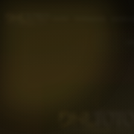
DHLTOTO
DHLTOTO DAFTAR
DHLTOTO LO
LOG
Buying Tool