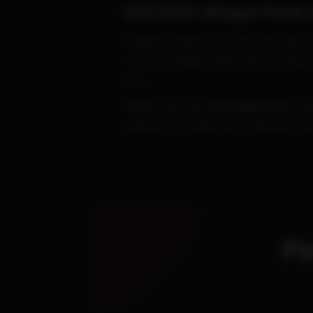
DHLTOTO sebagai Pusat 
Dengan konsep komunitas yang lebih 
informasi seputar Togel dan Toto Maca
saat.
Melalui satu akses
link DHLTOTO
, pe
halaman yang lebih rapi, responsif, dan
Pe