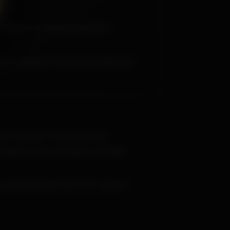
to Macau 4D. Setiap pembaruan
epat sekaligus menikmati pengalaman
satu halaman. Konsep tersebut
organisir untuk mengikuti berbagai
inasi yang membuat DHLTOTO nyaman