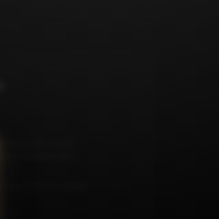
o
n akses lebih praktis
ruktur, pengguna dapat
mukan informasi penting,