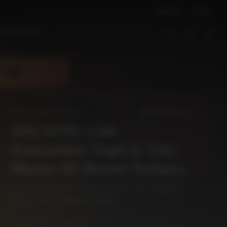
DAFTAR
LOGIN
Cari
Troli
Login/Sign-Up
 SLOT GACOR
Cari
→
NG
PUSAT AKSES DHLTOTO
LAYANAN AKTIF
DHLTOTO: Link
Komunitas Togel & Toto
Macau 4D Resmi Terbaru
Akses praktis dengan navigasi responsif untuk pengalaman
yang nyaman di berbagai perangkat.