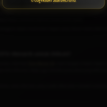
© COPYRIGHT 2026
DHLTOTO
.
Macau 4D
ngikuti berbagai informasi terbaru yang berkaitan dengan To
ibaca tanpa membuat halaman terasa terlalu padat.
 pengguna dapat menemukan bagian yang relevan secara lebih c
TO Menarik untuk Diikuti?
itas, informasi
Toto Macau 4D
, serta navigasi modern dalam 
eh informasi, tetapi juga memiliki pusat akses yang lebih ter
ederhana, serta informasi yang mudah ditemukan menjadi komb