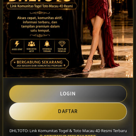
D dalam Satu Akses
i seputar komunitas Togel dan Toto Macau 4D dikumpulkan dalam 
baru maupun pengguna lama dapat memahami setiap bagian den
r pengguna tidak kesulitan menemukan pembaruan yang sedang d
ngkan halaman yang dipenuhi terlalu banyak menu dan elemen ya
tis dan Mudah Digunakan
agian penting dari
DHLTOTO
. Pengguna dapat membuka halaman 
LOGIN
 menyesuaikan ukuran layar secara otomatis.
ap menu dan informasi utama dapat ditemukan dengan lebih cepa
DAFTAR
yang lebih sering mengakses melalui perangkat mobile.
DHLTOTO: Link Komunitas Togel & Toto Macau 4D Resmi Terbaru